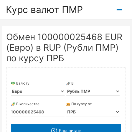
Курс валют ПМР
Глав
мен
Обмен 100000025468 EUR
(Евро) в RUP (Рубли ПМР)
по курсу ПРБ
Валюту
В
В количестве
По курсу от
Рассчитать