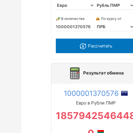
В количестве
По курсу от
Рассчитать
Результат обмена
1000001370576
Евро в Рубли ПМР
185794254644