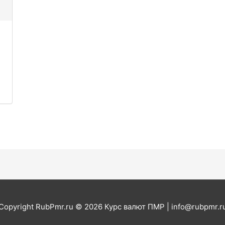
Copyright RubPmr.ru © 2026
Курс валют ПМР
|
info@rubpmr.r