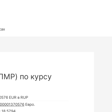
сах
ПМР) по курсу
0576 EUR в RUP
000001370576
Евро.
:
18.5794
.