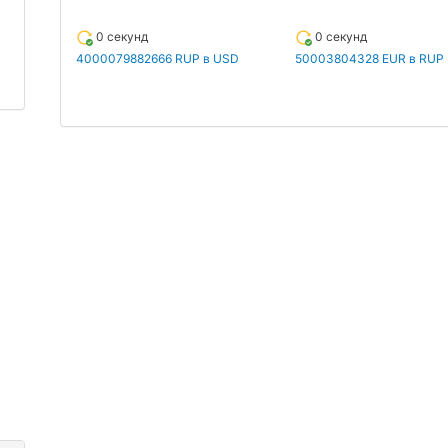
0 секунд
0 секунд
4000079882666 RUP в USD
50003804328 EUR в RUP