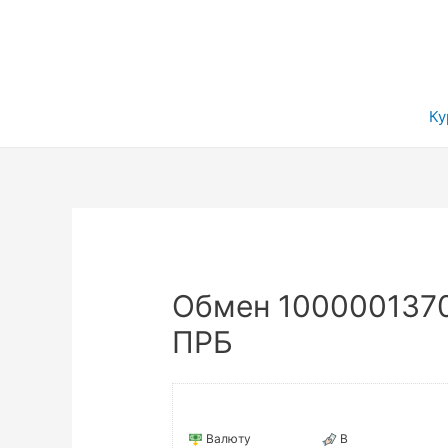
Ку
Обмен 1000001370
ПРБ
Валюту
В