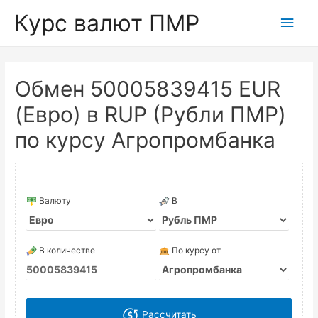
Курс валют ПМР
Глав
мен
Обмен 50005839415 EUR
(Евро) в RUP (Рубли ПМР)
по курсу Агропромбанка
Валюту
В
В количестве
По курсу от
Рассчитать