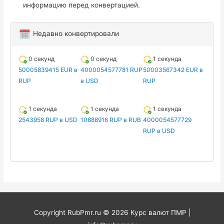
информацию перед конвертацией.
Недавно конвертировали
0 секунд
0 секунд
1 секунда
50005839415 EUR в
4000054577781 RUP
50003567342 EUR в
RUP
в USD
RUP
1 секунда
1 секунда
1 секунда
2543958 RUP в USD
10888916 RUP в RUB
4000054577729
RUP в USD
Copyright RubPmr.ru © 2026
Курс валют ПМР
|