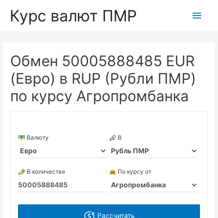
Курс валют ПМР
Глав
мен
Обмен 50005888485 EUR
(Евро) в RUP (Рубли ПМР)
по курсу Агропромбанка
Валюту
В
В количестве
По курсу от
Рассчитать