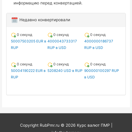
информацию перед конвертацией.
Недавно конвертировали
0 секунд
0 секунд
0 секунд
50007503205 EUR в
4000043733317
4000000186737
RUP
RUP в USD
RUP в USD
0 секунд
0 секунд
0 секунд
50004190222 EUR в
5208240 USD в RUP
900000100297 RUP
RUP
в USD
Copyright RubPmr.ru © 2026
Курс валют ПМР
|