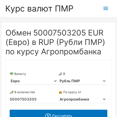
Курс валют ПМР
Глав
мен
Обмен 50007503205 EUR
(Евро) в RUP (Рубли ПМР)
по курсу Агропромбанка
Валюту
В
В количестве
По курсу от
Рассчитать