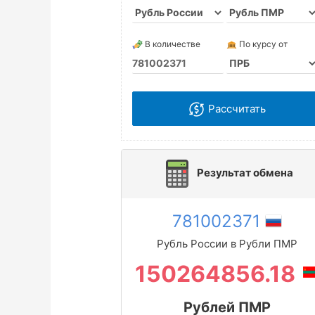
В количестве
По курсу от
Рассчитать
Результат обмена
781002371
Рубль России в Рубли ПМР
150264856.18
Рублей ПМР