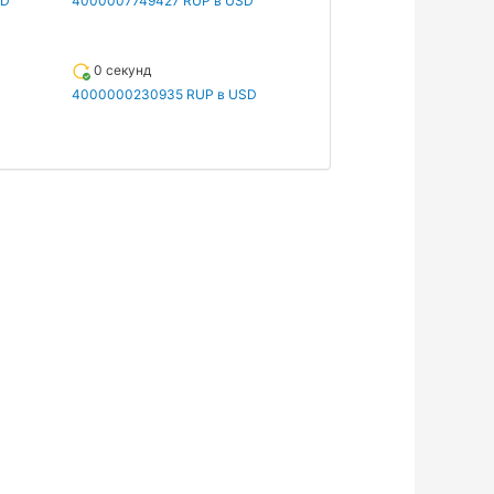
SD
4000007749427 RUP в USD
0 секунд
4000000230935 RUP в USD