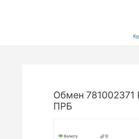
Ку
Обмен 781002371 R
ПРБ
Валюту
В