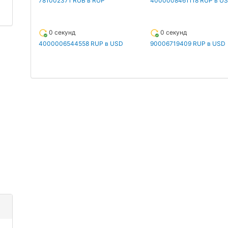
781002371 RUB в RUP
4000008461118 RUP в U
0 секунд
0 секунд
4000006544558 RUP в USD
90006719409 RUP в USD