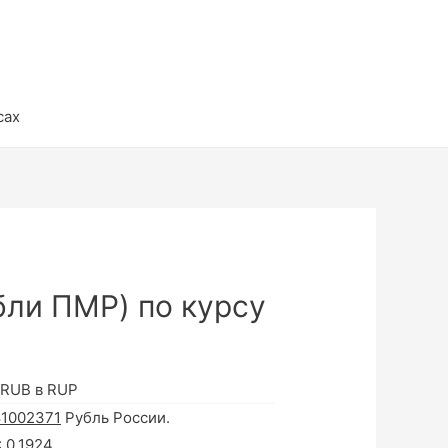
сах
бли ПМР) по курсу
 RUB в RUP
81002371
Рубль России.
:
0.1924
.