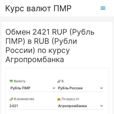
Курс валют ПМР
Глав
мен
Обмен 2421 RUP (Рубль
ПМР) в RUB (Рубли
России) по курсу
Агропромбанка
Валюту
В
В количестве
По курсу от