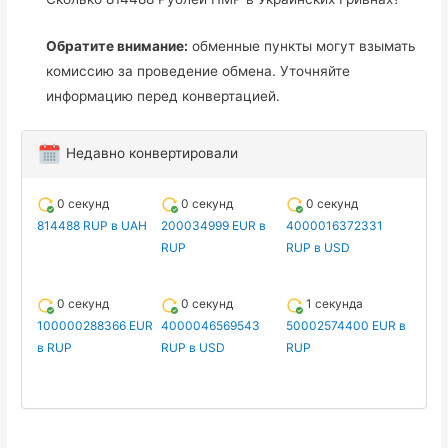
Обратите внимание:
обменные пункты могут взымать
комиссию за проведение обмена. Уточняйте
информацию перед конвертацией.
Недавно конвертировали
0 секунд
0 секунд
0 секунд
814488 RUP в UAH
200034999 EUR в
4000016372331
RUP
RUP в USD
0 секунд
0 секунд
1 секунда
100000288366 EUR
4000046569543
50002574400 EUR в
в RUP
RUP в USD
RUP