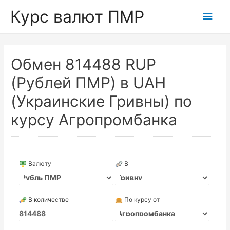
Курс валют ПМР
Глав
мен
Обмен 814488 RUP
(Рублей ПМР) в UAH
(Украинские Гривны) по
курсу Агропромбанка
Валюту
В
В количестве
По курсу от