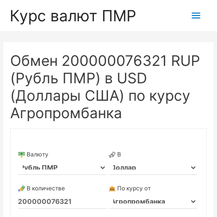
Курс валют ПМР
Глав
мен
Обмен 200000076321 RUP
(Рубль ПМР) в USD
(Доллары США) по курсу
Агропромбанка
Валюту
В
В количестве
По курсу от