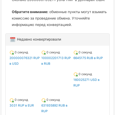
Обратите внимание:
обменные пункты могут взымать
комиссию за проведение обмена. Уточняйте
информацию перед конвертацией.
Недавно конвертировали
0 секунд
0 секунд
0 секунд
200000076321 RUP
100002201713 RUP
6645175 RUB в RUP
в USD
в RUB
0 секунд
160025271 USD в
RUP
0 секунд
0 секунд
3031 RUP в EUR
631935892 RUB в
RUP