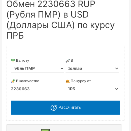
Обмен 2230663 RUP
(Рубля ПМР) в USD
(Доллары США) по курсу
ПРБ
Валюту
В
В количестве
По курсу от
Рассчитать