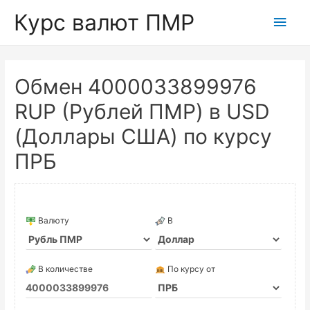
Курс валют ПМР
Глав
мен
Обмен 4000033899976
RUP (Рублей ПМР) в USD
(Доллары США) по курсу
ПРБ
Валюту
В
В количестве
По курсу от