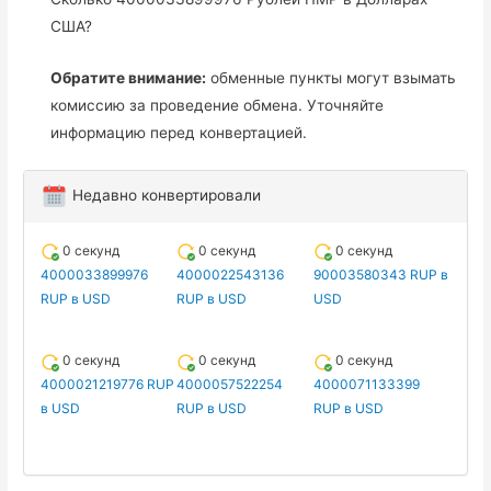
США?
Обратите внимание:
обменные пункты могут взымать
комиссию за проведение обмена. Уточняйте
информацию перед конвертацией.
Недавно конвертировали
0 секунд
0 секунд
0 секунд
4000033899976
4000022543136
90003580343 RUP в
RUP в USD
RUP в USD
USD
0 секунд
0 секунд
0 секунд
4000021219776 RUP
4000057522254
4000071133399
в USD
RUP в USD
RUP в USD