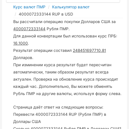
Курс валют ПМР
Калькулятор валют
4000072333144 RUP в USD
Вы рассчитали операцию покупки Долларов США за
4000072333144
Рубля ПМР.
Для данной конвертации был использован курс ПРБ:
16.1000
.
Результат операции составил
248451697710.81
Долларов.
При изминении курса результат будет пересчитан
автоматически, таким образом результат всегда
актуален. Проверка на обновление курса происходит
каждый час. Дополнительно, Вы можете обменять
Рубль ПМР на другие валюты, используя форму слева.
Страница даёт ответ на следующие вопросы:
Перевести 4000072333144 RUP (Рубля ПМР) в
Доллары США
Сколько 4000072333144 Рубля ПМР в Долларах США?