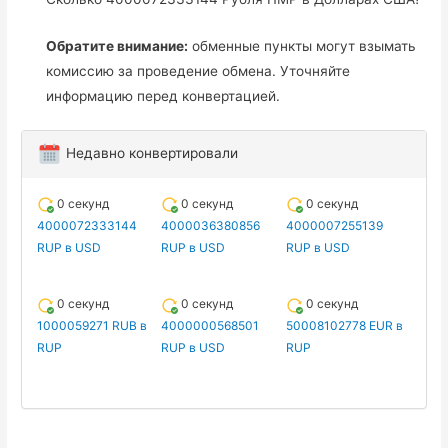
Обратите внимание:
обменные пункты могут взымать
комиссию за проведение обмена. Уточняйте
информацию перед конвертацией.
Недавно конвертировали
0 секунд
0 секунд
0 секунд
4000072333144
4000036380856
4000007255139
RUP в USD
RUP в USD
RUP в USD
0 секунд
0 секунд
0 секунд
1000059271 RUB в
4000000568501
50008102778 EUR в
RUP
RUP в USD
RUP