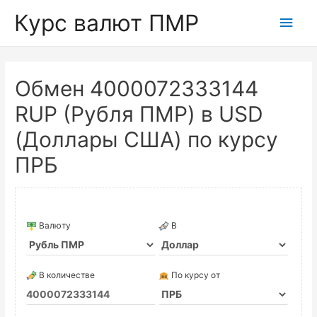
Курс валют ПМР
Глав
мен
Обмен 4000072333144
RUP (Рубля ПМР) в USD
(Доллары США) по курсу
ПРБ
Валюту
В
В количестве
По курсу от