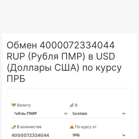
Обмен 4000072334044
RUP (Рубля ПМР) в USD
(Доллары США) по курсу
ПРБ
Валюту
В
В количестве
По курсу от