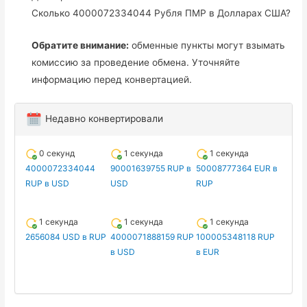
Сколько 4000072334044 Рубля ПМР в Долларах США?
Обратите внимание:
обменные пункты могут взымать
комиссию за проведение обмена. Уточняйте
информацию перед конвертацией.
Недавно конвертировали
0 секунд
1 секунда
1 секунда
4000072334044
90001639755 RUP в
50008777364 EUR в
RUP в USD
USD
RUP
1 секунда
1 секунда
1 секунда
2656084 USD в RUP
4000071888159 RUP
100005348118 RUP
в USD
в EUR