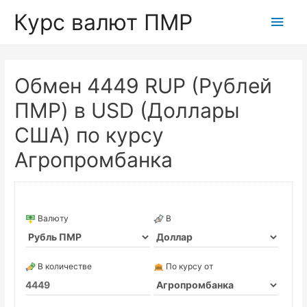
Курс валют ПМР
Глав
мен
Обмен 4449 RUP (Рублей
ПМР) в USD (Доллары
США) по курсу
Агропромбанка
Валюту
В
В количестве
По курсу от