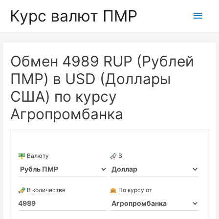
Курс валют ПМР
Глав
мен
Обмен 4989 RUP (Рублей
ПМР) в USD (Доллары
США) по курсу
Агропромбанка
Валюту
В
В количестве
По курсу от