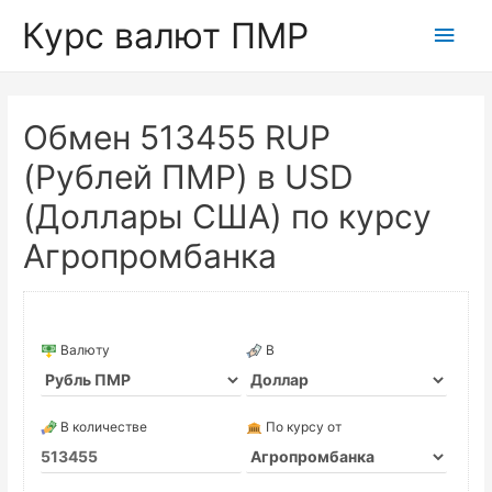
Курс валют ПМР
Глав
мен
Обмен 513455 RUP
(Рублей ПМР) в USD
(Доллары США) по курсу
Агропромбанка
Валюту
В
В количестве
По курсу от