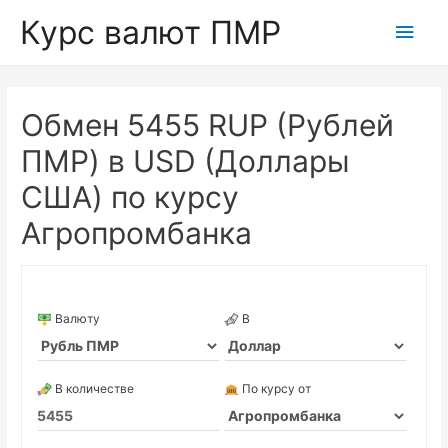
Курс валют ПМР
Глав
мен
Обмен 5455 RUP (Рублей
ПМР) в USD (Доллары
США) по курсу
Агропромбанка
Валюту
В
В количестве
По курсу от