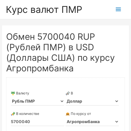
Курс валют ПМР
Глав
мен
Обмен 5700040 RUP
(Рублей ПМР) в USD
(Доллары США) по курсу
Агропромбанка
Валюту
В
В количестве
По курсу от