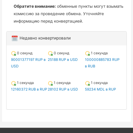
Обратите внимание:
обменные пункты могут взымать
комиссию за проведение обмена. Уточняйте
информацию перед конвертацией.
Недавно конвертировали
0 секунд
0 секунд
1 секунда
90001377197 RUP в
25188 RUP в USD
100000885783 RUP
USD
в RUB
1 секунда
1 секунда
1 секунда
12160372 RUB в RUP
28102 RUP в USD
59234 MDL в RUP