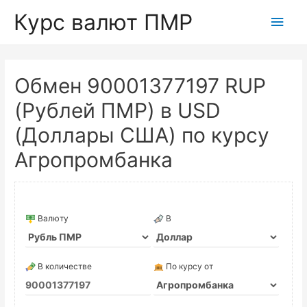
Курс валют ПМР
Глав
мен
Обмен 90001377197 RUP
(Рублей ПМР) в USD
(Доллары США) по курсу
Агропромбанка
Валюту
В
В количестве
По курсу от