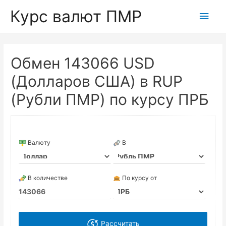
Курс валют ПМР
Глав
мен
Обмен 143066 USD
(Долларов США) в RUP
(Рубли ПМР) по курсу ПРБ
Валюту
В
В количестве
По курсу от
Рассчитать