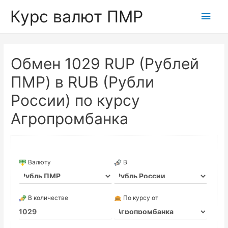
Курс валют ПМР
Глав
мен
Обмен 1029 RUP (Рублей
ПМР) в RUB (Рубли
России) по курсу
Агропромбанка
Валюту
В
В количестве
По курсу от