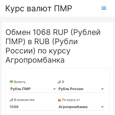
Курс валют ПМР
Глав
мен
Обмен 1068 RUP (Рублей
ПМР) в RUB (Рубли
России) по курсу
Агропромбанка
Валюту
В
В количестве
По курсу от