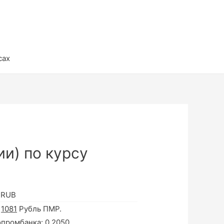
сах
и) по курсу
 RUB
а
1081
Рубль ПМР.
опромбанка:
0.2050
.