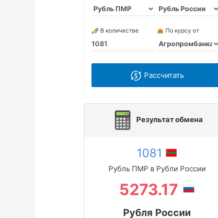
В количестве
По курсу от
Рассчитать
Результат обмена
1081
Рубль ПМР в Рубли России
5273.17
Рубля России