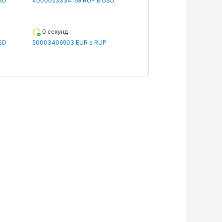
SD
4000023334169 RUP в USD
0 секунд
SD
50003406903 EUR в RUP