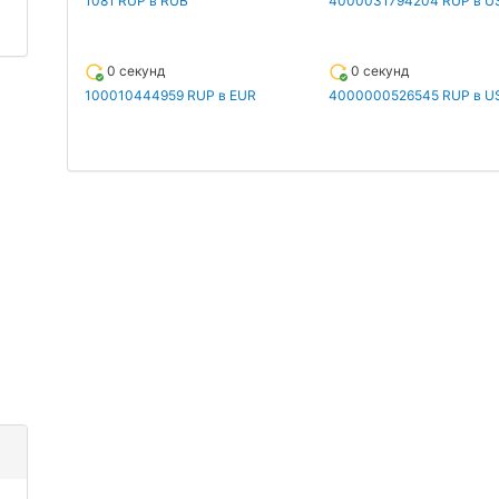
1081 RUP в RUB
4000031794204 RUP в U
0 секунд
0 секунд
100010444959 RUP в EUR
4000000526545 RUP в U