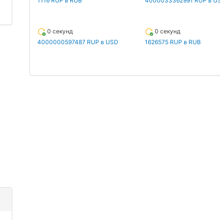
1116 RUP в RUB
4000033362991 RUP в U
0 секунд
0 секунд
4000000597487 RUP в USD
1626575 RUP в RUB