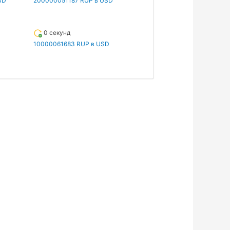
SD
200000051187 RUP в USD
0 секунд
10000061683 RUP в USD