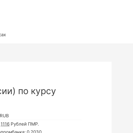
сах
ии) по курсу
 RUB
а
1116
Рублей ПМР.
опромбанка:
0.2030
.