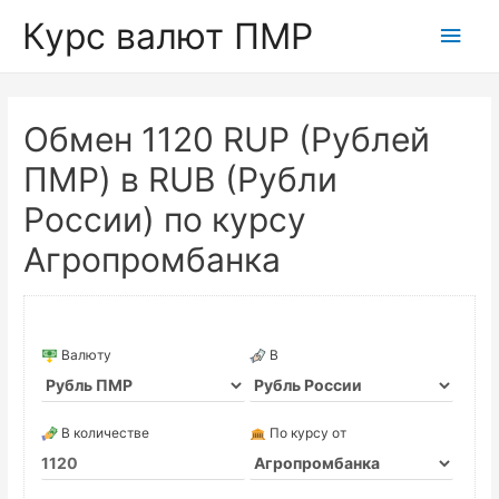
Курс валют ПМР
Глав
мен
Обмен 1120 RUP (Рублей
ПМР) в RUB (Рубли
России) по курсу
Агропромбанка
Валюту
В
В количестве
По курсу от