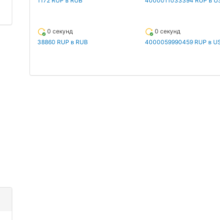
1172 RUP в RUB
4000011033394 RUP в U
0 секунд
0 секунд
38860 RUP в RUB
4000059990459 RUP в U