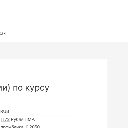
сах
и) по курсу
 RUB
а
1172
Рубля ПМР.
опромбанка:
0.2050
.