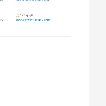
SD
50007265854 EUR в RUP
1 секунда
SD
90002874928 RUP в USD