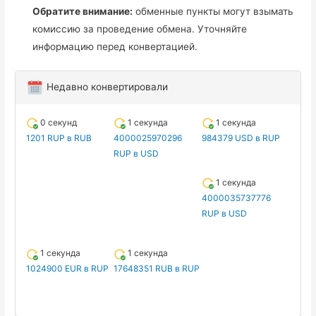
Обратите внимание:
обменные пункты могут взымать
комиссию за проведение обмена. Уточняйте
информацию перед конвертацией.
Недавно конвертировали
0 секунд
1 секунда
1 секунда
1201 RUP в RUB
4000025970296
984379 USD в RUP
RUP в USD
1 секунда
4000035737776
RUP в USD
1 секунда
1 секунда
1024900 EUR в RUP
17648351 RUB в RUP