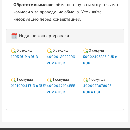
Обратите внимание:
обменные пункты могут взымать
комиссию за проведение обмена. Уточняйте
информацию перед конвертацией.
Недавно конвертировали
0 секунд
0 секунд
0 секунд
1205 RUP в RUB
4000013922206
50002495885 EUR в
RUP в USD
RUP
1 секунда
1 секунда
1 секунда
91210904 EUR в RUP
4000042104555
4000073978025
RUP в USD
RUP в USD