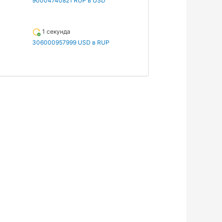
90004740821 RUP в USD
1 секунда
306000957999 USD в RUP