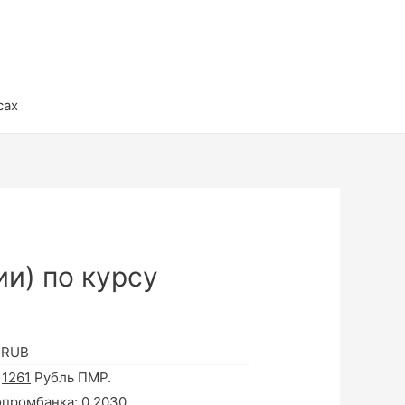
сах
и) по курсу
 RUB
а
1261
Рубль ПМР.
опромбанка:
0.2030
.