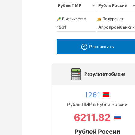
В количестве
По курсу от
Рассчитать
Результат обмена
1261
Рубль ПМР в Рубли России
6211.82
Рублей России