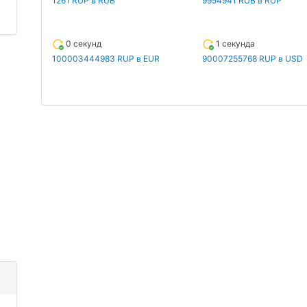
1261 RUP в RUB
9954941 RUB в RUP
0 секунд
1 секунда
100003444983 RUP в EUR
90007255768 RUP в USD