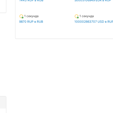
1443 RUP в RUB
50005106949 EUR в RUP
1 секунда
1 секунда
9870 RUP в RUB
100002663707 USD в RU