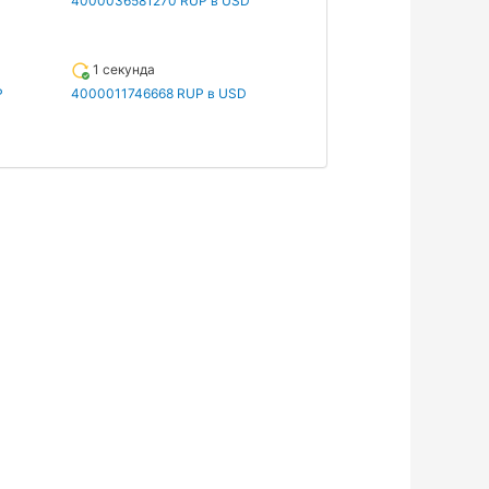
4000036581270 RUP в USD
1 секунда
P
4000011746668 RUP в USD