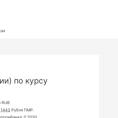
сах
ии) по курсу
в RUB
а
1443
Рубля ПМР.
опромбанка:
0.2030
.