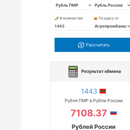
В количестве
По курсу от
Рассчитать
Результат обмена
1443
Рубля ПМР в Рубли России
7108.37
Рублей России