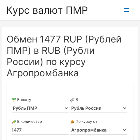
Курс валют ПМР
Глав
мен
Обмен 1477 RUP (Рублей
ПМР) в RUB (Рубли
России) по курсу
Агропромбанка
Валюту
В
В количестве
По курсу от