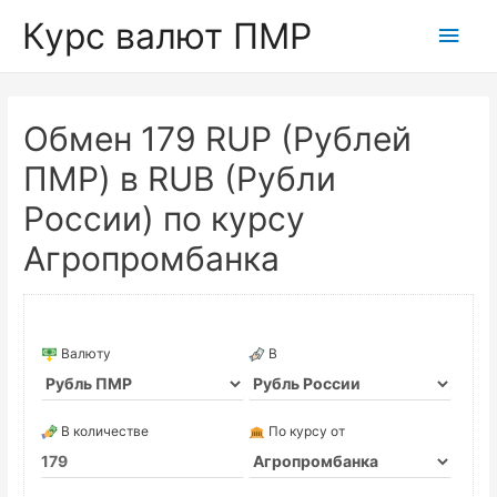
Курс валют ПМР
Глав
мен
Обмен 179 RUP (Рублей
ПМР) в RUB (Рубли
России) по курсу
Агропромбанка
Валюту
В
В количестве
По курсу от