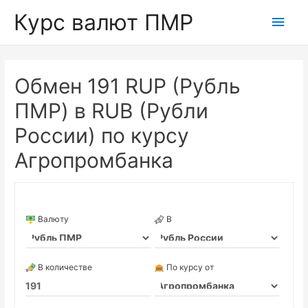
Курс валют ПМР
Глав
мен
Обмен 191 RUP (Рубль
ПМР) в RUB (Рубли
России) по курсу
Агропромбанка
Валюту
В
В количестве
По курсу от