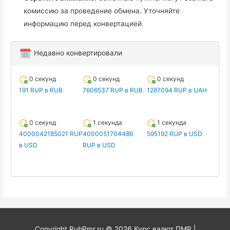
комиссию за проведение обмена. Уточняйте
информацию перед конвертацией.
Недавно конвертировали
0 секунд
0 секунд
0 секунд
191 RUP в RUB
7606537 RUP в RUB
1287094 RUP в UAH
0 секунд
1 секунда
1 секунда
4000042185021 RUP
4000051704486
595192 RUP в USD
в USD
RUP в USD
Copyright RubPmr.ru © 2026
Курс валют ПМР
|