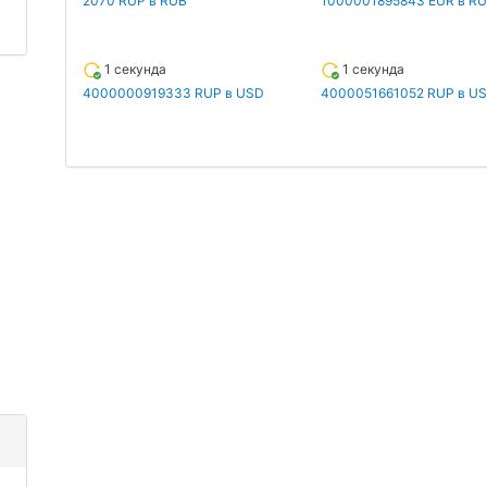
2070 RUP в RUB
1000001895843 EUR в R
1 секунда
1 секунда
4000000919333 RUP в USD
4000051661052 RUP в U