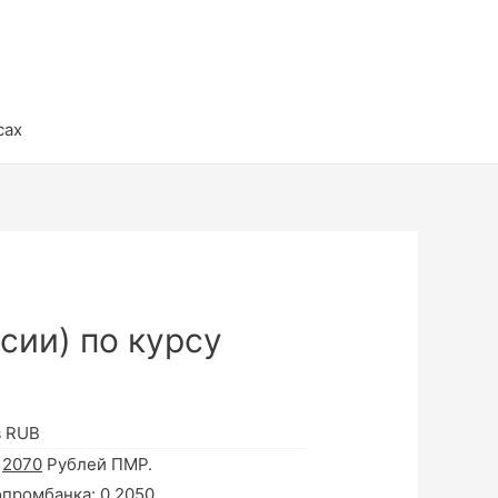
сах
сии) по курсу
в RUB
а
2070
Рублей ПМР.
опромбанка:
0.2050
.