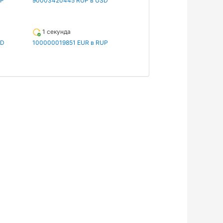
UP
90003420445 RUP в USD
1 секунда
SD
100000019851 EUR в RUP