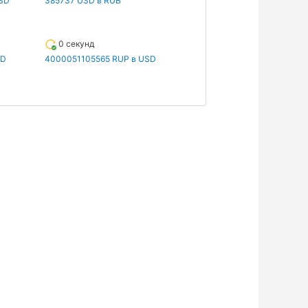
SD
385737 USD в RUB
0 секунд
SD
4000051105565 RUP в USD