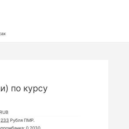
сах
и) по курсу
 RUB
а
233
Рубля ПМР.
опромбанка:
0.2030
.