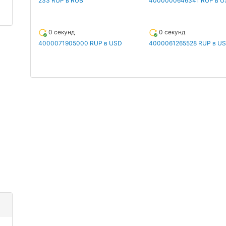
233 RUP в RUB
4000000646341 RUP в U
0 секунд
0 секунд
4000071905000 RUP в USD
4000061265528 RUP в U