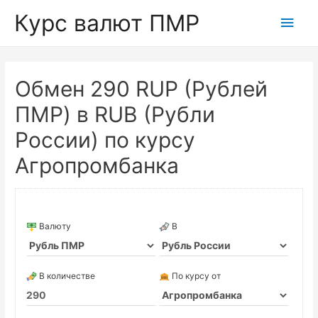
Курс валют ПМР
Глав
мен
Обмен 290 RUP (Рублей
ПМР) в RUB (Рубли
России) по курсу
Агропромбанка
Валюту
В
В количестве
По курсу от