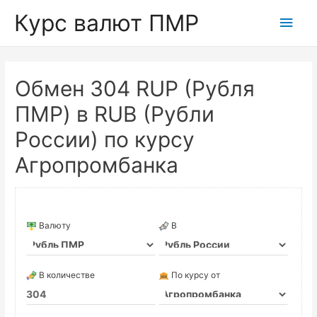
Курс валют ПМР
Глав
мен
Обмен 304 RUP (Рубля
ПМР) в RUB (Рубли
России) по курсу
Агропромбанка
Валюту
В
В количестве
По курсу от