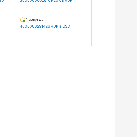
SD
30000000028109 EUR в RUP
1 секунда
4000000291426 RUP в USD