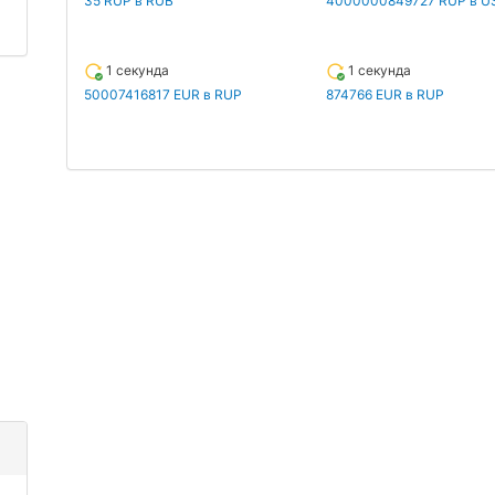
35 RUP в RUB
4000000849727 RUP в U
1 секунда
1 секунда
50007416817 EUR в RUP
874766 EUR в RUP