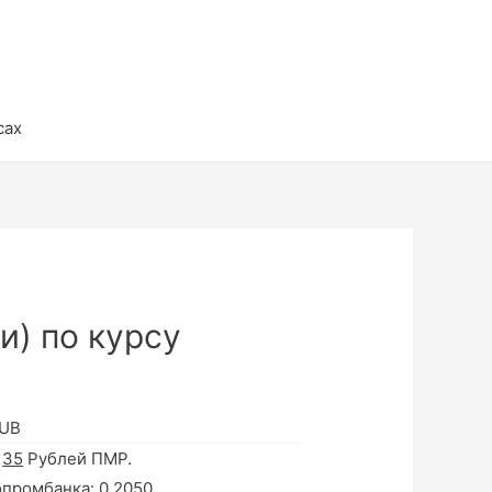
сах
и) по курсу
RUB
а
35
Рублей ПМР.
опромбанка:
0.2050
.