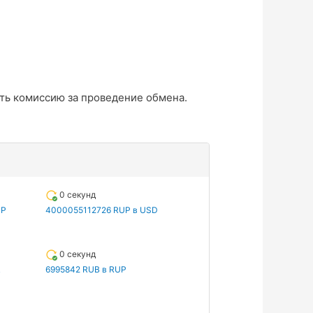
ть комиссию за проведение обмена.
0 секунд
UP
4000055112726 RUP в USD
0 секунд
R
6995842 RUB в RUP