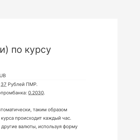
и) по курсу
RUB
а
37
Рублей ПМР.
опромбанка:
0.2030
.
втоматически, таким образом
 курса происходит каждый час.
 другие валюты, используя форму