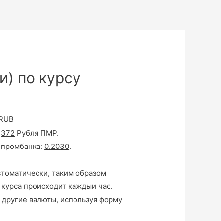
и) по курсу
 RUB
а
372
Рубля ПМР.
опромбанка:
0.2030
.
втоматически, таким образом
 курса происходит каждый час.
 другие валюты, используя форму