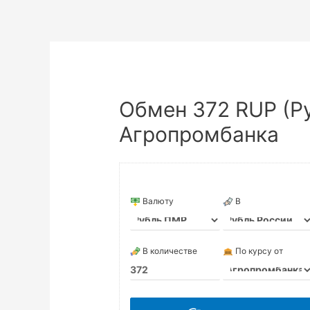
Обмен 372 RUP (Ру
Агропромбанка
Валюту
В
В количестве
По курсу от