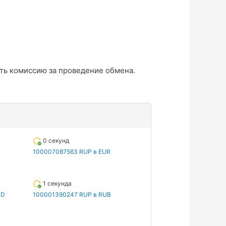
ть комиссию за проведение обмена.
0 секунд
100007087563 RUP в EUR
1 секунда
SD
100001390247 RUP в RUB