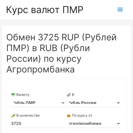
Курс валют ПМР
Глав
мен
Обмен 3725 RUP (Рублей
ПМР) в RUB (Рубли
России) по курсу
Агропромбанка
Валюту
В
В количестве
По курсу от