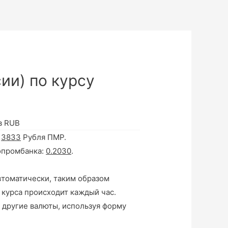
ии) по курсу
в RUB
а
3833
Рубля ПМР.
опромбанка:
0.2030
.
втоматически, таким образом
 курса происходит каждый час.
 другие валюты, используя форму