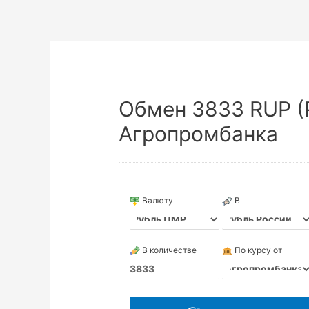
Обмен 3833 RUP (
Агропромбанка
Валюту
В
В количестве
По курсу от