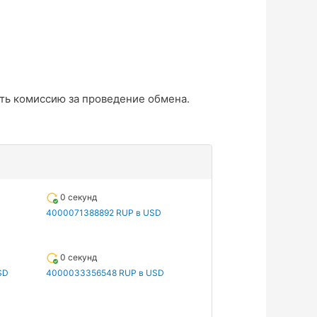
ть комиссию за проведение обмена.
0 секунд
4000071388892 RUP в USD
0 секунд
SD
4000033356548 RUP в USD