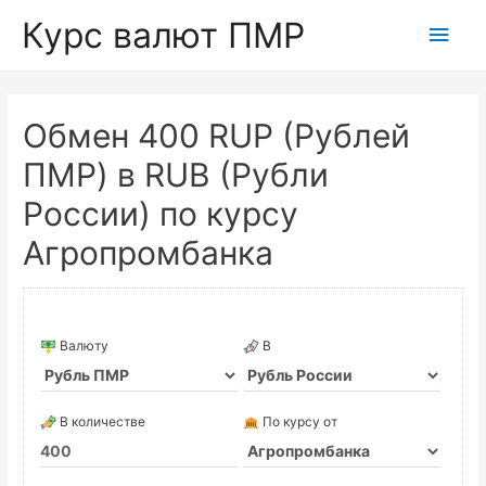
Курс валют ПМР
Глав
мен
Обмен 400 RUP (Рублей
ПМР) в RUB (Рубли
России) по курсу
Агропромбанка
Валюту
В
В количестве
По курсу от