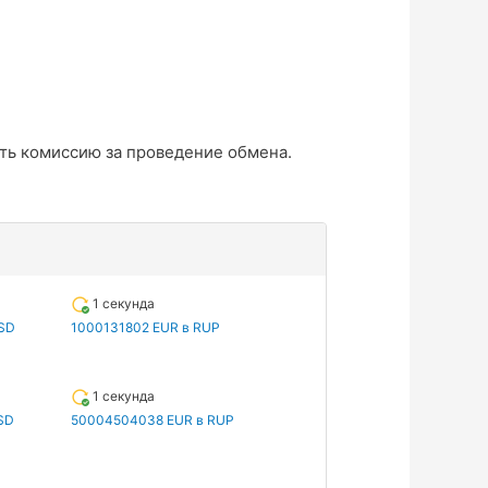
ть комиссию за проведение обмена.
1 секунда
SD
1000131802 EUR в RUP
1 секунда
SD
50004504038 EUR в RUP