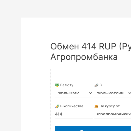
Обмен 414 RUP (Ру
Агропромбанка
Валюту
В
В количестве
По курсу от