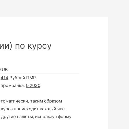
ии) по курсу
 RUB
а
414
Рублей ПМР.
опромбанка:
0.2030
.
втоматически, таким образом
 курса происходит каждый час.
 другие валюты, используя форму