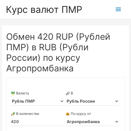
Курс валют ПМР
Глав
мен
Обмен 420 RUP (Рублей
ПМР) в RUB (Рубли
России) по курсу
Агропромбанка
Валюту
В
В количестве
По курсу от