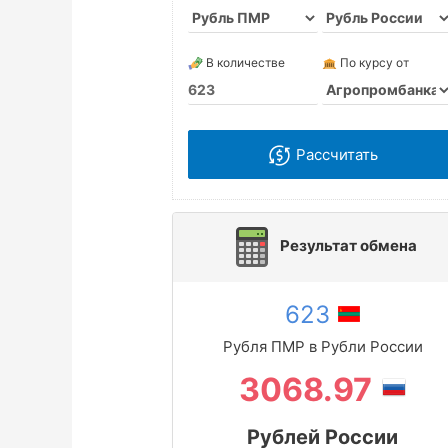
В количестве
По курсу от
Рассчитать
Результат обмена
623
Рубля ПМР в Рубли России
3068.97
Рублей России