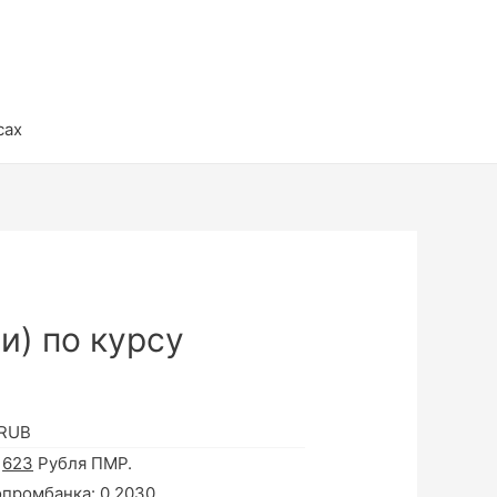
сах
и) по курсу
 RUB
а
623
Рубля ПМР.
опромбанка:
0.2030
.