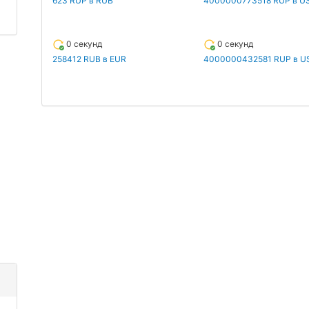
623 RUP в RUB
4000000773518 RUP в U
0 секунд
0 секунд
258412 RUB в EUR
4000000432581 RUP в U