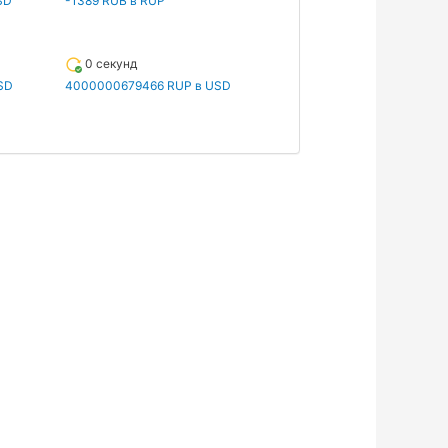
SD
-1389 RUB в RUP
0 секунд
SD
4000000679466 RUP в USD