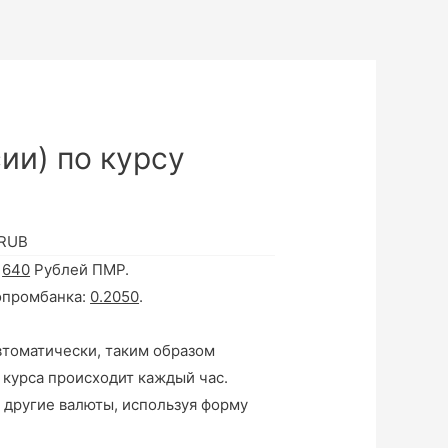
ии) по курсу
 RUB
а
640
Рублей ПМР.
опромбанка:
0.2050
.
втоматически, таким образом
 курса происходит каждый час.
 другие валюты, используя форму