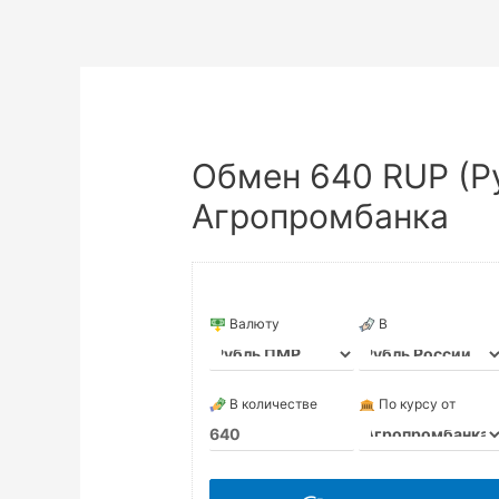
Обмен 640 RUP (Ру
Агропромбанка
Валюту
В
В количестве
По курсу от