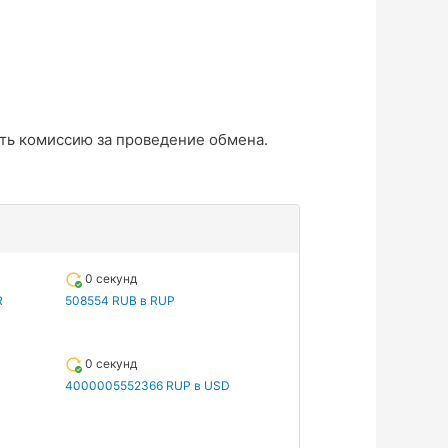
ть комиссию за проведение обмена.
0 секунд
R
508554 RUB в RUP
0 секунд
4000005552366 RUP в USD