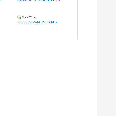
P
4000024772323 RUP в USD
0 секунд
100000562544 USD в RUP