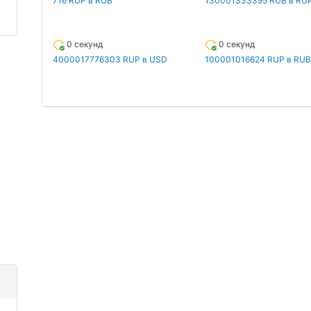
716 RUP в RUB
130001333395 RUB в RU
0 секунд
0 секунд
4000017776303 RUP в USD
100001016624 RUP в RUB