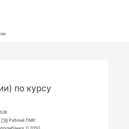
сах
ии) по курсу
 RUB
а
716
Рублей ПМР.
опромбанка:
0.2050
.