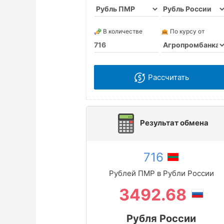
В количестве
По курсу от
Рассчитать
Результат обмена
716
Рублей ПМР в Рубли России
3492.68
Рубля России