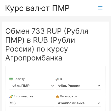
Курс валют ПМР
Глав
мен
Обмен 733 RUP (Рубля
ПМР) в RUB (Рубли
России) по курсу
Агропромбанка
Валюту
В
В количестве
По курсу от