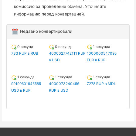
комиссию за проведение обмена. Уточняйте
информацию перед конвертацией.
Недавно конвертировали
0 секунд
0 секунд
1 секунда
733 RUP в RUB
4000027742111 RUP
1000000547095
в USD
EUR в RUP
1 секунда
1 секунда
1 секунда
99199601945585
4000073240456
7278 RUP в MDL
USD в RUP
RUP в USD