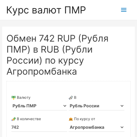
Курс валют ПМР
Глав
мен
Обмен 742 RUP (Рубля
ПМР) в RUB (Рубли
России) по курсу
Агропромбанка
Валюту
В
В количестве
По курсу от